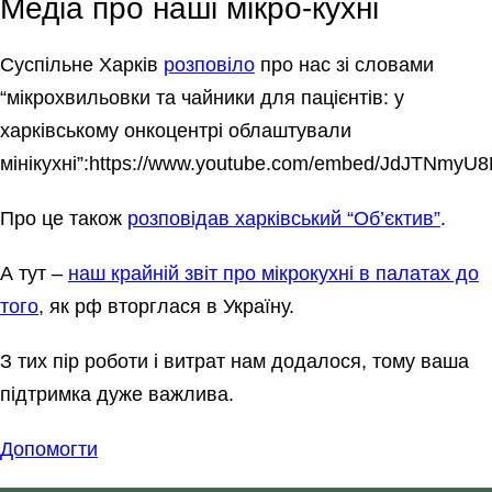
Медіа про наші мікро-кухні
Суспільне Харків
розповіло
про нас зі словами
“мікрохвильовки та чайники для пацієнтів: у
харківському онкоцентрі облаштували
мінікухні”:https://www.youtube.com/embed/JdJTNmyU
Про це також
розповідав харківський “Oб’єктив”
.
А тут –
наш крайній звіт про мікрокухні в палатах до
того
, як рф вторглася в Україну.
З тих пір роботи і витрат нам додалося, тому ваша
підтримка дуже важлива.
Допомогти