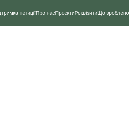
дтримка петиції
Про нас
Проєкти
Реквізити
Що зроблено