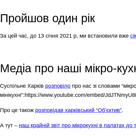
Пройшов один рік
За цей час, до 13 січня 2021 р, ми встановили вже
сі
Медіа про наші мікро-кух
Суспільне Харків
розповіло
про нас зі словами “мікр
мінікухні”:https://www.youtube.com/embed/JdJTNmyU
Про це також
розповідав харківський “Oб’єктив”
.
А тут –
наш крайній звіт про мікрокухні в палатах до 