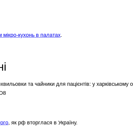
м мікро-кухонь в палатах
.
ні
охвильовки та чайники для пацієнтів: у харківському
8D8
того
, як рф вторглася в Україну.