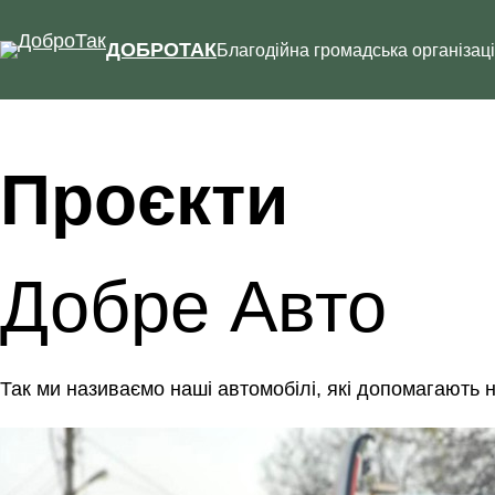
Перейти
до
ДОБРОТАК
Благодійна громадська організац
вмісту
Проєкти
Добре Авто
Так ми називаємо наші автомобілі, які допомагають 