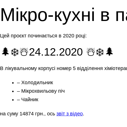
Мікро-кухні в 
Цей проєкт починається в 2020 році:
🌲❄️☃️24.12.2020 ☃️❄️🌲
В лікувальному корпусі номер 5 відділення хіміотера
– Холодильник
– Мікрохвильову піч
– Чайник
на суму 14874 грн., ось
звіт з відео
.