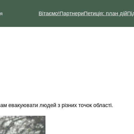
Вітаємо!
Партнери
Петиція: план дій
Пі
ія
нам евакуювати людей з різних точок області.