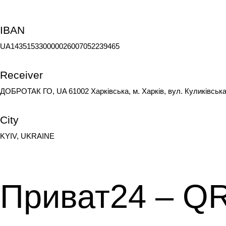
IBAN
UA143515330000026007052239465
Receiver
ДОБРОТАК ГО, UA 61002 Харкiвська, м. Харкiв, вул. Куликiвська 
City
KYIV, UKRAINE
Приват24 – QR