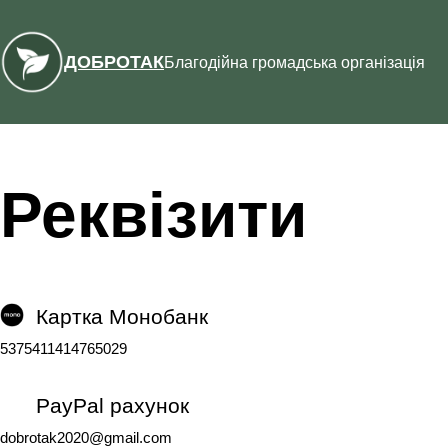
Перейти
до
ДОБРОТАК
Благодійна громадська організація
вмісту
Реквізити
Картка Монобанк
5375411414765029
PayPal рахунок
dobrotak2020@gmail.com