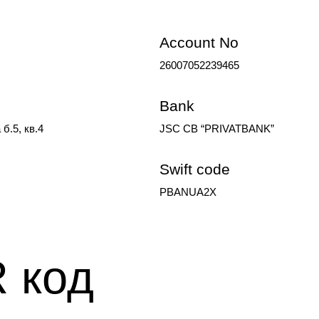
Account No
26007052239465
Bank
б.5, кв.4
JSC CB “PRIVATBANK”
Swift code
PBANUA2X
 код