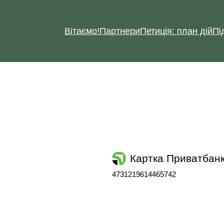
Вітаємо!
Партнери
Петиція: план дій
Пі
Картка Приватбан
4731219614465742