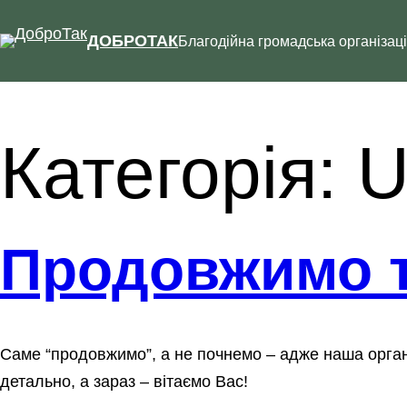
Перейти
до
ДОБРОТАК
Благодійна громадська організац
вмісту
Категорія:
U
Продовжимо 
Саме “продовжимо”, а не почнемо – адже наша органі
детально, а зараз – вітаємо Вас!