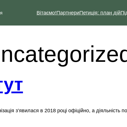
Вітаємо!
Партнери
Петиція: план дій
Пі
ія
ncategorize
тут
зація з’явилася в 2018 році офіційно, а діяльність 