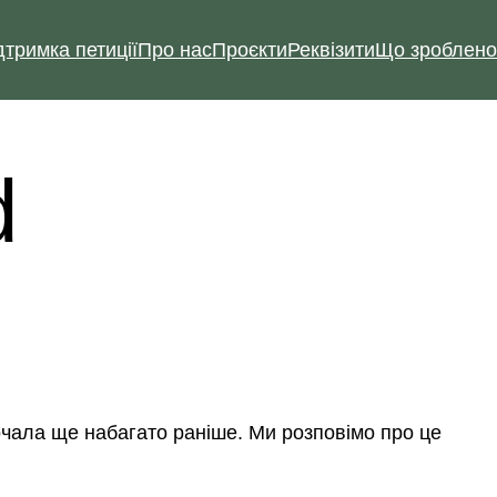
дтримка петиції
Про нас
Проєкти
Реквізити
Що зроблено
d
почала ще набагато раніше. Ми розповімо про це